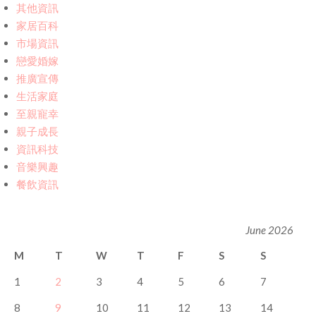
其他資訊
家居百科
市場資訊
戀愛婚嫁
推廣宣傳
生活家庭
至親寵幸
親子成長
資訊科技
音樂興趣
餐飲資訊
June 2026
M
T
W
T
F
S
S
1
2
3
4
5
6
7
8
9
10
11
12
13
14