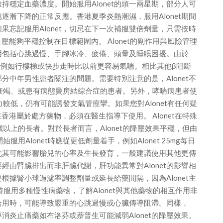
維持穩定血藥濃度。開始服用Alonet的頭一兩星期，部分人可
漸下降的正常反應。香港夏季炎熱潮濕，服用Alonet期間
忘記服用Alonet，切忌在下一次補服雙倍劑量，只需按時
壓能夠平穩控制在目標範圍內。 Alonet的副作用與風險管理
作用包括心跳過慢、手腳冰冷、疲倦、頭暈及睡眠困擾。由於
降，例如行樓梯或快步走時比以前更容易氣喘。相比其他β阻斷
部分中年男性患者關注的問題。需要特別注意的是，Alonet不
衰竭、或患有病態竇房結綜合症的患者。另外，哮喘病患者使
親和力較低，仍有可能誘發支氣管痙攣。如果您對Alonet有任何疑
香港屬於處方藥物，必須在醫生指導下使用。 Alonet在特殊
以上的長者。對於長者而言，Alonet的降壓效果平穩，但由
Alonet時應從更低劑量着手，例如Alonet 25mg每日
，尤其可能影響胎兒的心率及生長發育，一般建議使用其他更傳
要經由腎臟排出而非肝臟代謝，肝功能異常對Alonet的影響相
要根據腎小球過濾率調整劑量或延長給藥間隔，因為Alonet主
服用多種慢性病藥物，了解Alonet與其他藥物的相互作用非
劑合用時，可能導致嚴重的心跳過慢或心臟傳導阻滯。同樣，
醇消炎止痛藥如布洛芬或萘普生可能減弱Alonet的降壓效果。