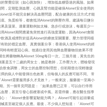
血糖的警覺症狀（如心跳加快），增加低血糖昏迷的風險。如果
，定期監測血壓、心跳及腎功能是確保Alonet安全使用的
靠Alonet並不能完全解決高血壓問題，配合健康的生活方式才能
、魚蛋粉等，都會抵消Alonet的降壓作用。建議每日鹽分
龍果及菠菜。適量運動例如太極、急步行或游泳，每週至少一
lonet期間應避免突然進行高強度運動，因為Alonet會限
酒及戒煙對於提高Alonet的療效至關重要。壓力管理同樣
助於穩定血壓。 真實個案分享：香港病人使用Alonet的經
，同時有輕度冠心病。他過往使用其他降血壓藥物但效果不理
醫生將藥物轉為Alonet 50mg每日一次。三個月後，黃先生的
另一個案是五十二歲的周女士，她是教師，工作壓力大，體檢發現
日一次，配合飲食調整，周女士的血壓控制理想，但初期曾出現輕微疲
當選擇的病人中能發揮出色效果，但每個人的反應可能不同。 常
「Alonet需要服用多久才見效？」一般來說，服藥後一至兩小
期。另一個常見問題是：「如果血壓已正常，可以自行停用
反跳性高血壓，甚至引發心肌梗塞或中風。若需停藥，應在醫生指導
「Alonet會影響駕駛能力嗎？」Alonet可能引起頭暈或
直至確定個人反應。最後，不少病人想知道：「Alonet可