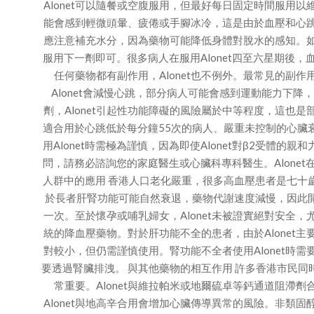
Alonet可以隨餐或空腹服用，但最好每日固定時間服用以
能會感到輕微頭暈、疲倦或手腳冰冷，這是由於血壓和心跳逐
應注意補充水分，因為藥物可能降低身體對脫水的感知。如果
服用下一劑即可。很多病人在服用Alonet四至六星期後，血
任何藥物都有副作用，Alonet也不例外。最常見的副
Alonet會減慢心跳，部分病人可能會感到運動能力下
劑，Alonet引起性功能障礙的風險屬於中等程度，這也是
適合用於心跳低於每分鐘55次的病人、嚴重未控制的心臟
用Alonet時需極為謹慎，因為即使Alonet對β2受體的
問，請務必諮詢您的家庭醫生或心臟科專科醫生。Alonet在
人群中的應用 香港人口老化嚴重，很多高血壓患者是七十歲
於長者肝腎功能可能自然衰退，藥物代謝速度減慢，因此開始服用
一次。至於懷孕或哺乳婦女，Alonet未被證實絕對安全
統的降血壓藥物。對於肝功能不全的患者，由於Alonet主
對較小，但仍需謹慎使用。腎功能不全者使用Alonet時需
要透過腎臟排洩。 與其他藥物的相互作用 許多香港市民同時
常重要。Alonet與維拉帕米或地爾硫卓等鈣通道阻滯
Alonet與地高辛合用會增加心臟傳導異常的風險。非類固