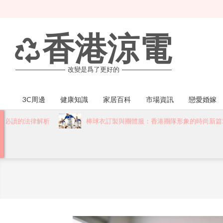
Skip
to
content
香港涼電
改變是爲了更好的
3C周邊
健康知識
家居百科
市場資訊
戀愛婚嫁
Primary
Navigation
的法律解析
棒球衣訂製與團體服：香港團隊形象的時尚新篇章
Menu