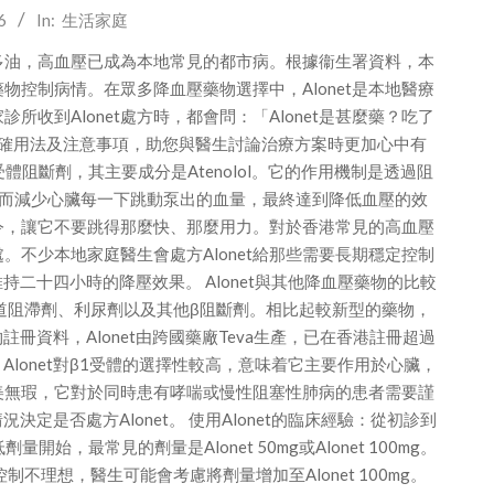
6
In:
生活家庭
多油，高血壓已成為本地常見的都市病。根據衞生署資料，本
控制病情。在眾多降血壓藥物選擇中，Alonet是本地醫療
收到Alonet處方時，都會問：「Alonet是甚麼藥？吃了
、正確用法及注意事項，助您與醫生討論治療方案時更加心中有
於β受體阻斷劑，其主要成分是Atenolol。它的作用機制是透過阻
從而減少心臟每一下跳動泵出的血量，最終達到降低血壓的效
指令，讓它不要跳得那麼快、那麼用力。對於香港常見的高血壓
處。不少本地家庭醫生會處方Alonet給那些需要長期穩定控制
持二十四小時的降壓效果。 Alonet與其他降血壓藥物的比較
道阻滯劑、利尿劑以及其他β阻斷劑。相比起較新型的藥物，
註冊資料，Alonet由跨國藥廠Teva生產，已在香港註冊超過
lonet對β1受體的選擇性較高，意味着它主要作用於心臟，
完美無瑕，它對於同時患有哮喘或慢性阻塞性肺病的患者需要謹
是否處方Alonet。 使用Alonet的臨床經驗：從初診到
始，最常見的劑量是Alonet 50mg或Alonet 100mg。
控制不理想，醫生可能會考慮將劑量增加至Alonet 100mg。