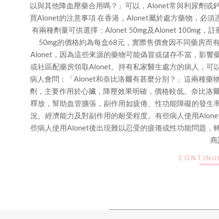
以與其他降血壓藥合用嗎？」可以，Alonet常與利尿劑
買Alonet的注意事項 在香港，Alonet屬於處方藥物，
有兩種劑量可供選擇：Alonet 50mg及Alonet 100mg，
50mg的價格約為每盒68元，實際售價會因不同藥房
Alonet，因為這些來源的藥物可能偽冒或儲存不當，影
或社區配藥房領取Alonet。持有私家醫生處方的病人，可以
病人會問：「Alonet和奈比洛爾有甚麼分別？」這兩種藥物
劑，主要作用於心臟，降壓效果明確，價格較低。奈比洛爾
釋放，幫助血管擴張，副作用如疲倦、性功能障礙的發生
況、經濟能力及對副作用的耐受程度。有些病人使用Alon
些病人使用Alonet後出現難以忍受的疲倦或性功能問題
商
CONTINU