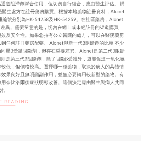
或鈣通道阻滯劑聯合使用，但切勿自行組合，應由醫生評估。 購
必須憑醫生處方在註冊藥房購買。根據本地藥物註冊資料，Alonet
註冊編號分別為HK-54258及HK-54259。在社區藥房，Alonet
而有差異。需要留意的是，切勿在網上或未經註冊的渠道購買
響藥效及安全性。如果您持有公立醫院的處方，可以在醫院藥房
到任何註冊藥房配藥。 Alonet與新一代β阻斷劑的比較 不少
同屬β受體阻斷劑，但存在重要差異。Alonet是第二代β阻斷
則是第三代β阻斷劑，除了阻斷β受體外，還能促進一氧化氮
率較低，但價格較高。選擇哪一種藥物，取決於病人的具體情
et效果良好且無明顯副作用，並無必要轉用較新型的藥物。有
，轉用奈比洛爾後症狀明顯改善。這個決定應由醫生與病人共同
討。
E READING