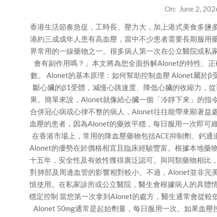
2026-
On:
June 2, 202
06-
香港生活節奏急促，工時長、壓力大，加上港式美食多鹽
02
港約三成成年人患有高血壓，當中不少患者需要長期服用藥物
界常用的一線藥物之一。很多病人第一次在公立醫院或私家診所
會有副作用嗎？」本文將為您全面拆解Alonet的特性
數。 Alonet的基本原理：如何幫助控制血壓 Alonet屬
斷心臟的β1受體，減慢心跳速度、降低心臟的收縮力，
果。簡單來說，Alonet就像給心臟一個「冷靜下來」的
合併冠心病或心律不整的病人，Alonet往往能帶來顯著益
血壓的患者，因為Alonet的藥效平穩，每日服用一次即可維
在香港市場上，常用的降血壓藥物包括ACE抑制劑、鈣通
Alonet的優勢在於價格相宜且臨床經驗豐富。根據本地藥物
十五年，安全性及有效性獲得廣泛認可。與同類藥物相比，A
對肺部及周邊血管的影響相對較小。不過，Alonet並非
慎使用。在私家診所或公立醫院，醫生會根據病人的具體情況決定
穩定控制 當您第一次拿到Alonet的處方，醫生通常會從較低劑量開
Alonet 50mg通常是起始劑量，每日服用一次。如果血壓