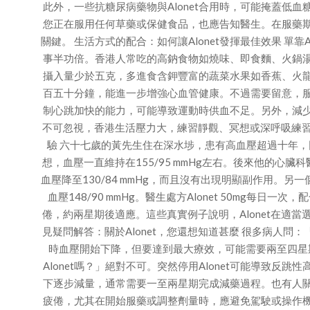
此外，一些抗糖尿病藥物與Alonet合用時，可能掩蓋低
您正在服用任何草藥或保健食品，也應告知醫生。在服藥期間
關鍵。 生活方式的配合：如何讓Alonet發揮最佳效果 單
事半功倍。香港人常吃的高鈉食物如燒味、即食麵、火鍋湯底
攝入量少於五克，多進食含鉀豐富的蔬菜水果如香蕉、火
百五十分鐘，能進一步增強心血管健康。不過需要留意，服用A
制心跳加快的能力，可能導致運動時供血不足。另外，減少飲
不可忽視，香港生活壓力大，練習靜觀、冥想或深呼吸練習有
驗 六十七歲的黃先生住在深水埗，患有高血壓超過十年
想，血壓一直維持在155/95 mmHg左右。後來他的心臟科
血壓降至130/84 mmHg，而且沒有出現明顯副作用。
血壓148/90 mmHg。醫生處方Alonet 50mg每
倦，約兩星期後適應。這些真實例子說明，Alonet在適
見疑問解答：關於Alonet，您還想知道甚麼 很多病人問：
時血壓開始下降，但要達到最大療效，可能需要兩至四星
Alonet嗎？」絕對不可。突然停用Alonet可能導致
下逐步減量，通常需要一至兩星期完成減藥過程。也有人關心：
疲倦，尤其在開始服藥或調整劑量時，應避免駕駛或操作機械