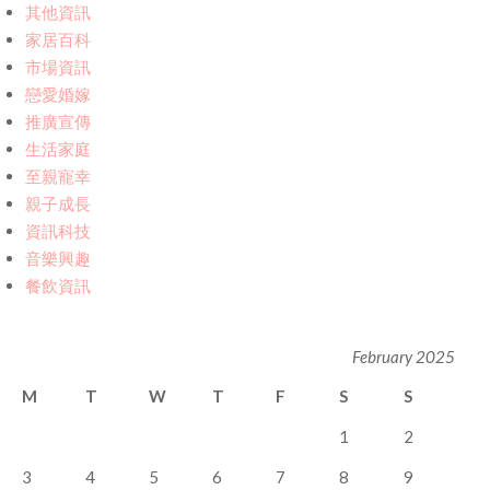
其他資訊
家居百科
市場資訊
戀愛婚嫁
推廣宣傳
生活家庭
至親寵幸
親子成長
資訊科技
音樂興趣
餐飲資訊
February 2025
M
T
W
T
F
S
S
1
2
3
4
5
6
7
8
9