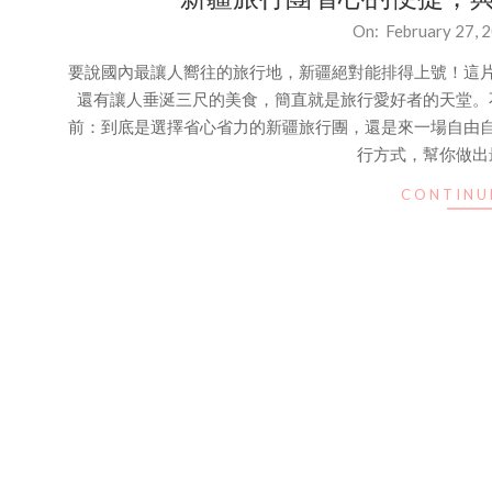
2025-
On:
February 27, 
02-
要說國內最讓人嚮往的旅行地，新疆絕對能排得上號！這
27
還有讓人垂涎三尺的美食，簡直就是旅行愛好者的天堂。
前：到底是選擇省心省力的新疆旅行團，還是來一場自由
行方式，幫你做出
CONTINU