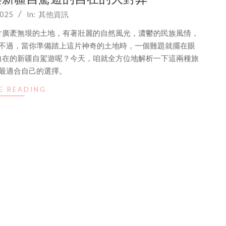
2025
In:
其他資訊
片廣袤無垠的土地，有著壯麗的自然風光，濃鬱的民族風情，
不過，當你準備踏上這片神奇的土地時，一個難題就擺在眼
自在的新疆自駕遊呢？今天，咱就全方位地解析一下這兩種旅
最適合自己的選擇。
E READING