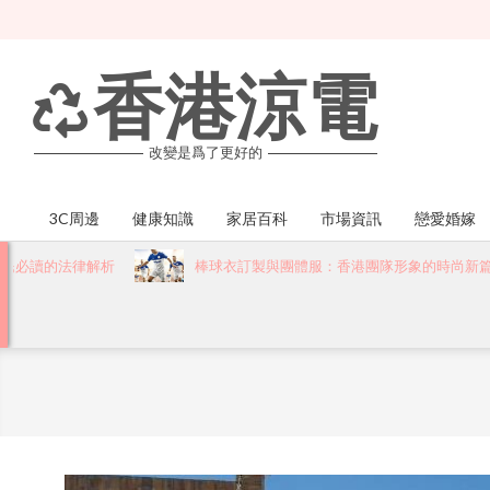
Skip
to
content
香港涼電
改變是爲了更好的
3C周邊
健康知識
家居百科
市場資訊
戀愛婚嫁
Primary
Navigation
必讀的法律解析
棒球衣訂製與團體服：香港團隊形象的時尚新篇章
Menu