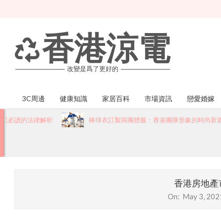
Skip
to
content
香港涼電
改變是爲了更好的
3C周邊
健康知識
家居百科
市場資訊
戀愛婚嫁
Primary
Navigation
必讀的法律解析
棒球衣訂製與團體服：香港團隊形象的時尚新篇章
Menu
香港房地產
On:
May 3, 202