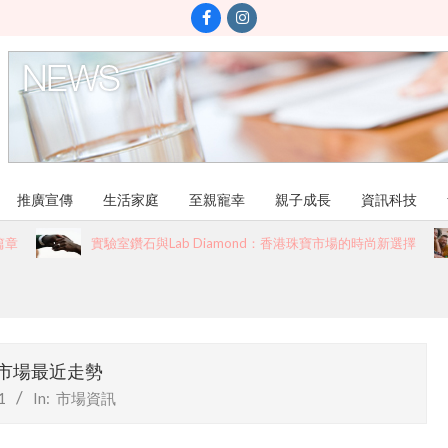
推廣宣傳
生活家庭
至親寵幸
親子成長
資訊科技
實驗室鑽石與Lab Diamond：香港珠寶市場的時尚新選擇
市場最近走勢
1
In:
市場資訊