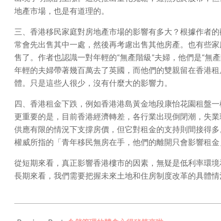
地產市場，也是有道理的。
三、香港移民家庭對房地產市場的影響有多大？根據作者的
常會先出售其中一處，然後再考慮出售其他房產。也有些家
售了。作者也認識一對年輕的“無產階級”夫婦，他們是“無
年輕的夫婦帶著幾百萬去了英國，而他們的雙親留在香港租
體。只是這些人很少，沒有什麼大的影響力。
四、香港租金下跌，例如香港港島黃金地段康怡花園租盤一
更重要的是，目前香港經濟轉差，各行業出現倒閉潮，失業
供應有限的情況下支撐房價，但它對租金的支持則間接得多
權威所指的「青年移民無房在手，他們的離開只會影響租金
從短期來看，真正影響香港樓市的因素，無疑是低利率環境
長期來看，我們需要把握未來土地和住房制度改革的具體情
2021-