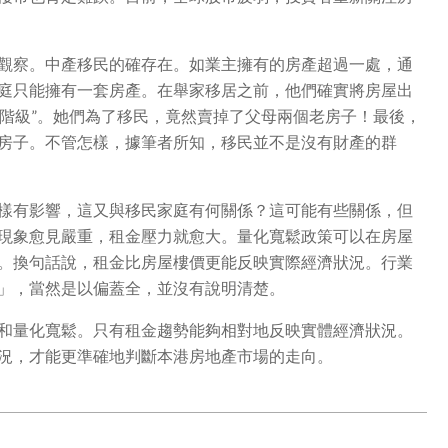
觀察。中產移民的確存在。如業主擁有的房產超過一處，通
庭只能擁有一套房產。在舉家移居之前，他們確實將房屋出
產階級”。她們為了移民，竟然賣掉了父母兩個老房子！最後，
房子。不管怎樣，據筆者所知，移民並不是沒有財產的群
樣有影響，這又與移民家庭有何關係？這可能有些關係，但
現象愈見嚴重，租金壓力就愈大。量化寬鬆政策可以在房屋
。換句話說，租金比房屋樓價更能反映實際經濟狀況。行業
」，當然是以偏蓋全，並沒有說明清楚。
和量化寬鬆。只有租金趨勢能夠相對地反映實體經濟狀況。
況，才能更準確地判斷本港房地產市場的走向。