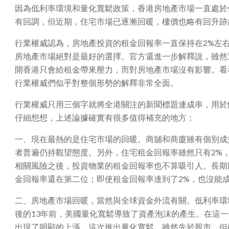
因為低利率環境和量化寬鬆政策，香港房地產市場一直處於
有回調，但近期，住宅市場已逐漸回暖，樓價也略有回升跡
行業權威認為，房地產投資的租金回報率一直保持在2%左
房地產市場絕對是最好的選擇。官方還進一步解釋說，雖然
開香港只會給租金帶來壓力，而對房地產市場沒有影響。看
行業權威們似乎對整個形勢的解釋非常全面。
行業權威只用三個字就將全港關注的新聞標題連成串，用於
仔細想想，上述論據確實有很多值得補充的地方：
一、現在最熱的是住宅市場的回暖。商舖和商廈雖有個別成
者普遍仍持觀望態度。另外，住宅租金回報率雖然只有2%
相關風險之後，投資物業的租金回報率也不算吸引人。長期
金回報率還在第二位；即使租金回報率達到了2%，也沒能
二、房地產市場回暖，當然與全球資金外流有關。低利率環
後的13年前，美國量化寬鬆導致了資產泡沫的產生。在這
出現了明顯的上漲。這次推出量化寬鬆，雖然先於股市，但