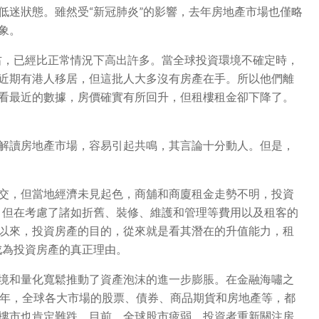
低迷狀態。雖然受“新冠肺炎”的影響，去年房地產市場也僅略
象。
右，已經比正常情況下高出許多。當全球投資環境不確定時，
近期有港人移居，但這批人大多沒有房產在手。所以他們離
看最近的數據，房價確實有所回升，但租樓租金卻下降了。
解讀房地產市場，容易引起共鳴，其言論十分動人。但是，
交，但當地經濟未見起色，商舖和商廈租金走勢不明，投資
，但在考慮了諸如折舊、裝修、維護和管理等費用以及租客的
以來，投資房產的目的，從來就是看其潛在的升值能力，租
成為投資房產的真正理由。
境和量化寬鬆推動了資產泡沫的進一步膨脹。在金融海嘯之
一年，全球各大市場的股票、債券、商品期貨和房地產等，都
樓市也肯定難跌。目前，全球股市疲弱，投資者重新關注房