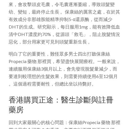
來，會攻擊頭皮毛囊，令毛囊逐漸萎縮，導致頭髮變
幼、變短，最終停止生長 。保康絲的厲害之處，在於其
有效成分非那雄胺能精準抑制5-α還原酶，從而減少
DHT的生成。研究顯示，每日服用1mg，能有效降低血
清中DHT濃度約70%，從源頭「救毛」，阻止脫髮情況
惡化，部分用家更可見到頭髮重新生長 。
明白了它的重要性，難怪眾多男士四出打聽保康絲
Propecia 藥物 那裡買，希望盡快展開療程。一般來說，
連續服用保康絲3個月以上，會先發現脫髮量減少，而
要達到較理想的生髮效果，則需要持續使用6至12個月
。這個過程需要耐性，但總比坐以待斃好。
香港購買正途：醫生診斷與註冊
藥房
回到大家最關心的核心問題：保康絲Propecia 藥物 那裡