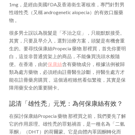
1mg，是經由美國FDA及香港衛生署核准，專門針對男
性雄性禿（又稱 androgenetic alopecia）的有效口服藥
物 。
很多男士誤以為脫髮是「不治之症」，只能默默接受。
其實，只要及早介入，選對治療方案，頭髮是有機會重
生的。要尋找保康絲Propecia 藥物 那裡買，首先你要明
白，這並非普通貨架上的商品，不能像買洗頭水般隨
便。在香港，由於
保康絲
含有藥物成分，根據法例被歸
類為處方藥物，必須經由註冊醫生診斷，持醫生處方才
能在註冊藥房購買 。這個過程雖然看似繁複，其實是保
障用藥安全的重要關卡。
認清「雄性禿」元兇：為何保康絲有效？
在探討保康絲Propecia 藥物 那裡買之前，我們要先了解
它的作用原理。雄性禿的罪魁禍首，是一種名為「二氫
睪酮」（DHT）的荷爾蒙。它是由體內睪固酮轉化而