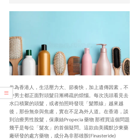
作為香港人，生活壓力大、節奏快，加上遺傳因素，不
少男士都正面對頭髮日漸稀疏的煩惱。每次洗頭看見去
水口積聚的頭髮，或者拍照時發現「髮際線」越來越
後，那份無奈與焦慮，實在不足為外人道。在香港，談
到治療男性脫髮，保康絲Propecia 藥物 那裡買這個問題
幾乎是每位「髮友」的首個疑問。這款由美國默沙東藥
廠研發的處方藥物，成分為非那雄胺(Finasteride)