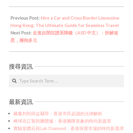
2026-
03-
Previous Post:
Hire a Car and Cross Border Limousine
19
Hong Kong: The Ultimate Guide for Seamless Travel
Next Post:
走進自閉症譜系障礙（ASD 中文）：拆解迷
思，擁抱多元
搜尋資訊
Search
最新資訊
藏毒判刑與盜竊罪：香港市民必讀的法律解析
棒球衣訂製與團體服：香港團隊形象的時尚新篇章
實驗室鑽石與Lab Diamond：香港珠寶市場的時尚新選擇