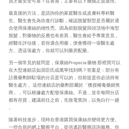
買才最安全可靠？在香港，主要有以下幾個正規途徑。
最直接的方法，是諮詢你的家庭醫生或皮膚科專科醫
生。醫生會先為你進行診斷，確認脫髮類型是否屬於適
合使用保康絲的雄性禿。因為前額脫髮與頭頂地中海型
脫髮，對藥物的反應也有差異，醫生會給予專業意見 。
經醫生評估後，若你適合用藥，便會獲得一張醫生處
方。憑這張處方，你就可以到藥房配藥。
另一個常見的疑問是，保康絲Propecia 藥物 那裡買可以
在大型連鎖店如屈臣氏或萬寧找到嗎？答案是：部分有
註冊藥劑師駐場的分店是可以的，但前提是你必須持有
醫生處方 。這些連鎖店的藥劑部屬於「獲授權毒藥銷售
商」，可以根據處方配發保康絲。不過，並非每間分店
都有存貨，建議前往之前，先致電查詢，以免白行一趟
。
隨著科技進步，現時在香港購買保康絲亦變得更方便。
一些合規的網上醫療平台，提供遙距醫療諮詢服務。你