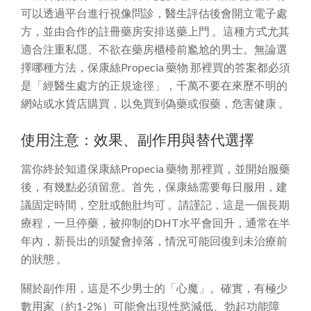
可以透過平台進行視像問診，醫生評估後會開立電子處
方，並由合作的註冊藥房安排送藥上門 。這種方式尤其
適合注重私隱、不欲在藥房櫃檯前尷尬的男士。無論選
擇哪種方法，保康絲Propecia 藥物 那裡買的答案都必須
是「經醫生處方的正規途徑」，千萬不要在來歷不明的
網站或水貨店購買，以免買到偽藥或假藥，危害健康 。
使用注意：效果、副作用與替代選擇
當你終於知道保康絲Propecia 藥物 那裡買，並開始服藥
後，有幾點必須留意。首先，保康絲需要每日服用，建
議固定時間，空肚或飽肚均可 。請謹記，這是一個長期
療程，一旦停藥，被抑制的DHT水平會回升，通常在半
年內，新長出的頭髮會掉落，情況可能回復到未治療前
的狀態 。
關於副作用，這是不少男士的「心魔」。確實，有極少
數用家（約1-2%）可能會出現性慾減低、勃起功能障