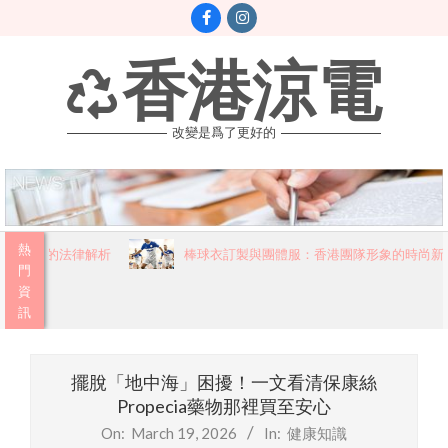
Skip
to
content
香港涼電
改變是爲了更好的
Primary
熱
必讀的法律解析
棒球衣訂製與團體服：香港團隊形象的時尚新篇
Navigation
門
資
Menu
訊
擺脫「地中海」困擾！一文看清保康絲
Propecia藥物那裡買至安心
On:
March 19, 2026
In:
健康知識