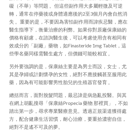
礙（不舉）等問題 。但這些副作用大多屬輕微及可逆
轉，通常在停藥後或身體適應後的2至3個月內會自然消
失 。重要的是，不要因為害怕副作用而諱疾忌醫，應在
醫生指導下，衡量治療的利弊。如果你對原廠保康絲的
價格有顧慮，在諮詢醫生後，可以考慮使用含有相同有
效成分的「副廠」藥物，如Finasteride 1mg Tablet，這
些學名藥同樣需醫生處方，但價錢可能較相宜 。
另外要強調的是，保康絲主要是為男士而設，女士，尤
其是孕婦或計劃懷孕的女性，絕對不應接觸甚至服用此
藥，因為有可能影響男性胎兒的生殖器官發育 。
總括而言，面對脫髮問題，最忌諱是病急亂投醫。與其
在網上胡亂搜尋「保康絲Propecia 藥物 那裡買」，不如
踏出第一步，尋求專業醫療意見。透過正規渠道獲得處
方，配合健康生活習慣，耐心治療，要重拾濃密自信，
絕對不是遙不可及的夢。