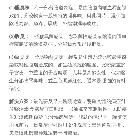
(1)腥臭味：
有一部分陰道炎症，是由陰道內嗜血桿菌導
致的，分泌物有一股獨特的腥臭味。與此同時，還伴隨
陰道灼熱、痛疼、騷癢、外陰潮濕等病症。
(2)腥臭：
一些厭氧菌感染、念珠菌性感柒或陰道內嗜血
桿菌感柒的陰道炎症，分泌物經常出現腥臭。
(3)腐臭味：分泌物惡臭味，經常是生殖系統比較嚴重感
柒或惡性腫瘤造成的。如生殖系統的腫瘤、比較嚴重的
子宮炎、中重度的子宮糜爛。尤其是高齡女性，假如發
生分泌物惡臭味，並且色調鮮紅色，通常是腫瘤的資料
信號。
解決方案：
最先要及早去醫院檢查，明確具體的病症對
於醫治;飲食搭配宜口味淡，忌油膩辛辣刺激性，以防釀
生寒濕或耗傷陰血;發燒感冒等小問題的情況下，謹慎使
用抗菌素；日常清理可應用女性洗液；患陰道炎症後，
夫妻彼此按醫師規定要一同醫治。