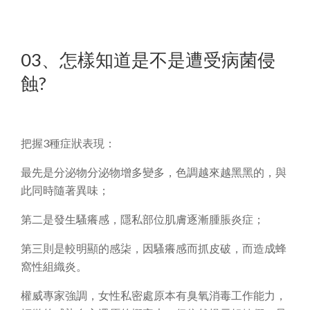
03、怎樣知道是不是遭受病菌侵
蝕?
把握3種症狀表現：
最先是分泌物分泌物增多變多，色調越來越黑黑的，與
此同時隨著異味；
第二是發生騷癢感，隱私部位肌膚逐漸腫脹炎症；
第三則是較明顯的感柒，因騷癢感而抓皮破，而造成蜂
窩性組織炎。
權威專家強調，女性私密處原本有臭氧消毒工作能力，