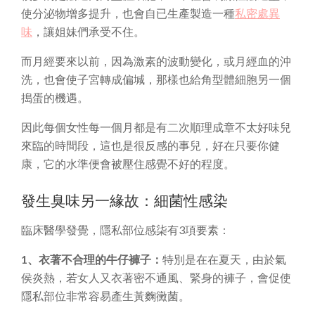
使分泌物增多提升，也會自已生產製造一種
私密處異
味
，讓姐妹們承受不住。
而月經要來以前，因為激素的波動變化，或月經血的沖
洗，也會使子宮轉成偏堿，那樣也給角型體細胞另一個
搗蛋的機遇。
因此每個女性每一個月都是有二次順理成章不太好味兒
來臨的時間段，這也是很反感的事兒，好在只要你健
康，它的水準便會被壓住感覺不好的程度。
發生臭味另一緣故：細菌性感染
臨床醫學發覺，隱私部位感柒有3項要素：
1、衣著不合理的牛仔褲子：
特別是在在夏天，由於氣
侯炎熱，若女人又衣著密不通風、緊身的褲子，會促使
隱私部位非常容易產生黃麴黴菌。