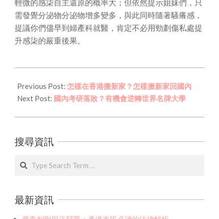
輕微的感柒自主還原的概率大；但依然提示姐妹們，只
需發覺分泌物分泌物增多變多，與此同時隨著騷癢感，
提議你們儘早到婦產科就醫，肯定不必用勁劃傷私處提
升感柒的嚴重後果。
2022-
02-
Previous Post:
怎樣在香港搬新家？怎樣搬新家回國內
15
Next Post:
國內考研落敗？有機會逆轉世界名牌大學
搜尋資訊
Search
最新資訊