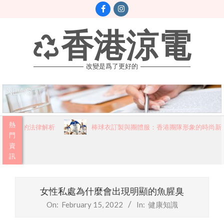
Skip
to
content
香港涼電
改變是爲了更好的
Primary
熱
必讀的法律解析
棒球衣訂製與團體服：香港團隊形象的時尚新篇
Navigation
門
資
Menu
訊
女性私處為什麼會出現明顯的魚腥臭
On:
February 15, 2022
In:
健康知識