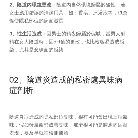
2、陰道內環鏡更改：
陰道內自然環境歸屬於酸性，若
女士應用錯誤的清潔用具，如：香皂、沐浴液等，也會
促使隱私部位的病菌滋長。
3、性生活造成：
因男士的精夜歸屬於偏堿，當男人射
精在女人陰道時，因pH值的更改，也比較容易造成感
柒，尤其是念珠菌的感柒。
02、陰道炎造成的私密處異味病
症剖析
陰道炎症造成的隱私部位臭味，很有可能會出現三種氣
味，假如發展趨勢成惡臭味，那麼很可能是腫瘤的症狀
表現，要及早就診檢測醫治。