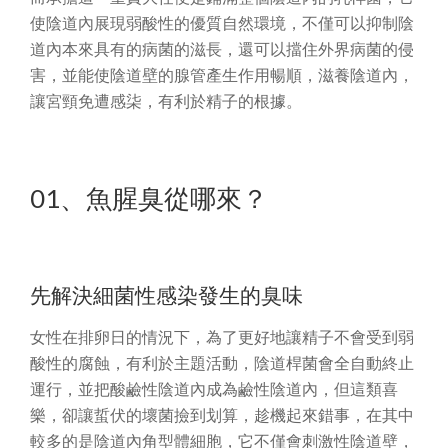
使陰道內展現弱酸性的優質自然環境，不僅可以抑制陰
道內本來具有的病菌的滋長，還可以擋住外界病菌的侵
害，並能使陰道壁的腺管產生作用暢順，滋養陰道內，
讓宮頸免遭感柒，有利於精子的根據。
01、魚腥臭從哪來？
先解決細菌性感染發生的臭味
女性在排卵日的情況下，為了更好地讓精子不會受到弱
酸性的腐蝕，有利於主題活動，陰道桿菌會全自動終止
運行，並把酸鹼性陰道內成為鹼性陰道內，但這類喜
樂，卻讓蜇伏的壞菌撿到划算，趁機起來錯事，在其中
較多的是陰道內角型體細胞，它不僅會刺激性陰道壁，