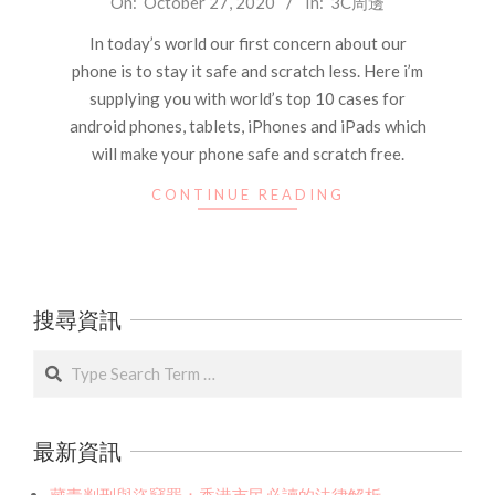
On:
October 27, 2020
In:
3C周邊
10-
In today’s world our first concern about our
27
phone is to stay it safe and scratch less. Here i’m
supplying you with world’s top 10 cases for
android phones, tablets, iPhones and iPads which
will make your phone safe and scratch free.
CONTINUE READING
搜尋資訊
Search
最新資訊
藏毒判刑與盜竊罪：香港市民必讀的法律解析