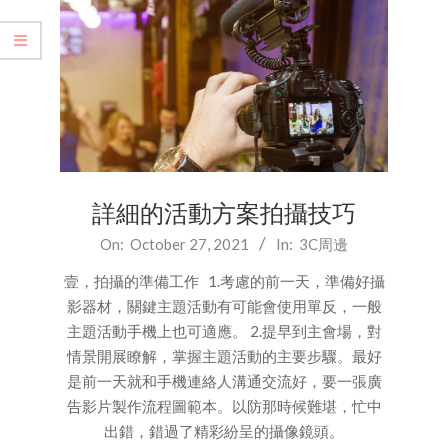
詳細的活動方案拍攝技巧
2021-
On:
October 27, 2021
In:
3C周邊
10-
壹，拍攝的準備工作 1.考慮的前一天，準備好攝
27
影器材，關鍵主題活動有可能會使用單反，一般
主題活動手機上也可適應。 2.提早到主會場，對
情景開展瞭解，掌握主題活動的主要步驟。最好
是前一天就和手機連絡人溝通交流好，要一張廣
告影片製作流程圖範本。以防那時候難堪，忙中
出錯，錯過了精彩紛呈的攝像鏡頭。