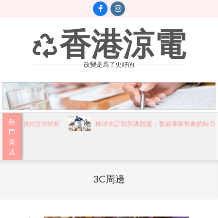
Skip
to
content
香港涼電
改變是爲了更好的
Primary
熱
市民必讀的法律解析
棒球衣訂製與團體服：香港團隊形象的時尚新
Navigation
門
資
Menu
訊
3C周邊