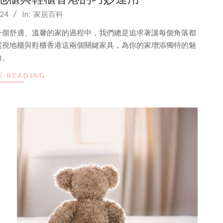
024
In:
家居百科
一個舒適、溫馨的家的過程中，我們總是追求著讓每個角落都
電視地櫃與鞋櫃香港這兩個關鍵家具，為你的家增添獨特的魅
力。
E READING