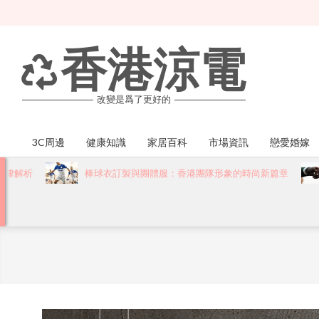
Skip
to
content
香港涼電
改變是爲了更好的
3C周邊
健康知識
家居百科
市場資訊
戀愛婚嫁
Primary
Navigation
析
棒球衣訂製與團體服：香港團隊形象的時尚新篇章
Menu