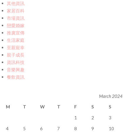
其他資訊
家居百科
市場資訊
戀愛婚嫁
推廣宣傳
生活家庭
至親寵幸
親子成長
資訊科技
音樂興趣
餐飲資訊
March 2024
M
T
W
T
F
S
S
1
2
3
4
5
6
7
8
9
10