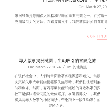
2024-
On:
March 27, 2
03-
家居裝飾是彰顯個人風格和品味的重要元素之一。在打造
27
充滿吸引力的方法。在這篇博文中，我們將探討如何運用
CONTINU
尋人啟事揭開謎團，生動吸引的冒險之旅
2024-
On:
March 22, 2024
In:
其他資訊
03-
在現代社會中，人們時常面臨著各種困惑和迷失。當親
22
友突然失蹤或者關鍵情報消失無蹤時，我們往往感到無
助和焦慮。然而，有著專業技能和經驗的香港私家偵探
社正是解決這些問題的最佳選擇。在這篇博文中，我們
將揭開尋人啟事的神秘面紗，帶您踏上一段生動吸引的
冒險之旅。