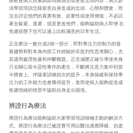
壓教會病人捨棄調節情緒感受或更改念頭內容，病人必
須學習培訓怎樣留意自身造成的念頭、心態和體會，而
沒去評定他們的真實有效、必要性或使用價值，不必試
著去躲避、逃避，或是更改他們，能夠協助病人即便 在
焦慮狀態下也可以過上比較滿意的日常生活。
正念療法一般分成2個一部分，即對專注力控制力的發
展趨勢和對本身內部工作經驗的非批判性思考關心，尤
其適用處理焦慮和抑鬱難題。正念減壓正確引導使本身
只去關心當今惡性事件的產生，不斷將注意力集中到當
今體會上。伴隨著訓煉頻次的提升，本身操縱和保持專
注力的工作能力也會獲得提升，進而使病人能夠從造成
焦慮情緒的情景中協助自身走出困境。
辨證行為療法
辨證行為療法能夠協助大家學習培訓積極主動的解決方
式。辨證行為療法已被證實可用以醫治適應障礙、自盡