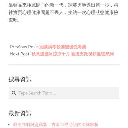
靠藥品來掩藏開心的新一代，請英勇地邁出第一步，精
神實質心理健康問題不丟人，接納一次心理狀態健康檢
查吧。
2020-
10-
Previous Post:
別讓消毒殺菌變慢性毒藥
13
Next Post:
秋意濃濃冰涼涼十月 被這支微視頻溫暖來到
搜尋資訊
Search
最新資訊
藏毒判刑與盜竊罪：香港市民必讀的法律解析