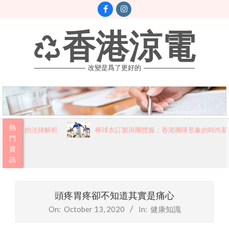
Skip
to
content
香港涼電
改變是爲了更好的
Primary
熱
民必讀的法律解析
棒球衣訂製與團體服：香港團隊形象的時尚新篇
Navigation
門
資
Menu
訊
頭疼胃疼卻不知道其實是痛心
On:
October 13, 2020
In:
健康知識