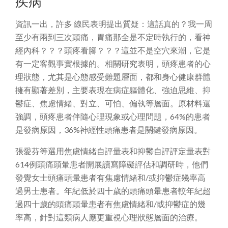
疾病
資訊一出，許多 線民表明提出質疑：這話真的？我一周
至少有兩到三次頭痛，胃痛那全是不定時執行的，看神
經內科？？？頭疼看腳？？？這並不是空穴來潮，它是
有一定客觀事實根據的。相關研究表明，頭疼患者的心
理狀態，尤其是心態感受難題層面，都和身心健康群體
擁有顯著差別，主要表現在病症軀體化、強迫思維、抑
鬱症、焦慮情緒、對立、可怕、偏執等層面。原材料還
強調，頭疼患者伴隨心理現象或心理問題，64%的患者
是發病原因，36%神經性頭痛患者是關鍵發病原因。
張愛芬等選用焦慮情緒自評量表和抑鬱自評評定量表對
614例頭痛頭暈患者開展讀寫障礙評估和調研時，他們
發覺女士頭痛頭暈患者有焦慮情緒和/或抑鬱症幾率高
過男士患者。年紀低於四十歲的頭痛頭暈患者較年紀超
過四十歲的頭痛頭暈患者有焦慮情緒和/或抑鬱症的幾
率高，針對這類病人應更重視心理狀態層面的治療。