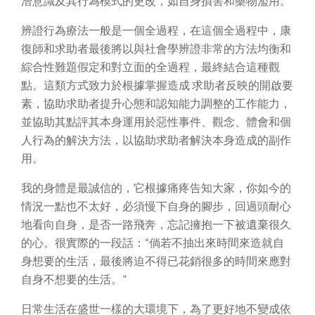
潛意識及其行為模式的更改，如自身損害和藥物濫用。
辨證行為療法一般是一個全過程，在這個全過程中，康
復師和求助者最後將以與社會學辨證非常的方法均衡和
綜合性難題假定和對立面的全過程，最終結合這種觀
點。這類方式致力於根據掌握造成 求助者反映的開啟要
素，協助求助者提升心態和認知能力調整的工作能力，
並協助其點評其本身運用於惡性事件、觀念、體會和個
人行為的解決方法，以協助求助者解決本身造成的副作
用。
我的身體是最誠信的，它根據痛疼告知大家，你如今的
情況一點也不太好，必須慢下自身的腳步，回過頭耐心
地看向自身，是否一路飛奔，忘記擁抱一下被遺棄很久
的心。很實際的一段話：“倘若不抽出來時間來造就自
身想要的生活，最後將迫不得已花銷很多的時間來應對
自身不想要的生活。”
日常生活在盛世一樣的大環境下，為了更好地不變成依