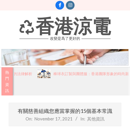
Skip
to
content
香港涼電
改變是爲了更好的
Primary
熱
必讀的法律解析
棒球衣訂製與團體服：香港團隊形象的時尚新篇章
Navigation
門
資
Menu
訊
有關慈善組織您應當掌握的15個基本常識
On:
November 17, 2021
In:
其他資訊