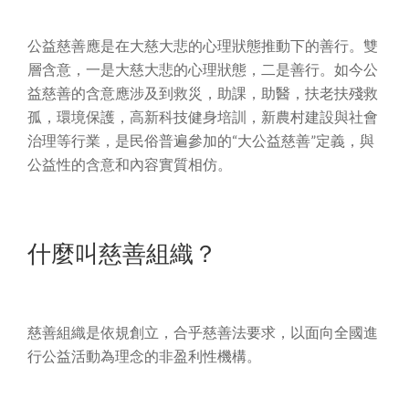
公益慈善應是在大慈大悲的心理狀態推動下的善行。雙
層含意，一是大慈大悲的心理狀態，二是善行。如今公
益慈善的含意應涉及到救災，助課，助醫，扶老扶殘救
孤，環境保護，高新科技健身培訓，新農村建設與社會
治理等行業，是民俗普遍參加的“大公益慈善”定義，與
公益性的含意和內容實質相仿。
什麼叫慈善組織？
慈善組織是依規創立，合乎慈善法要求，以面向全國進
行公益活動為理念的非盈利性機構。