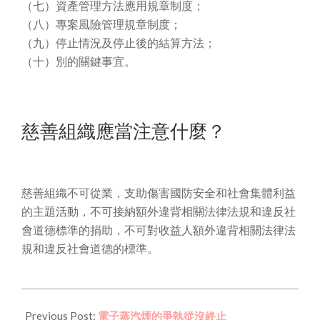
（七）資產管理方法應用規章制度；
（八）專案風險管理規章制度；
（九）停止情況及停止後的結算方法；
（十）別的關鍵事宜。
慈善組織應當注意什麼？
慈善組織不可從業，支助傷害國防安全和社會集體利益
的主題活動，不可接納額外違背相關法律法規和違反社
會道德標準的捐助，不可對收益人額外違背相關法律法
規和違反社會道德的標準。
2021-
11-
Previous Post:
電子蒸汽煙的爭執從沒終止