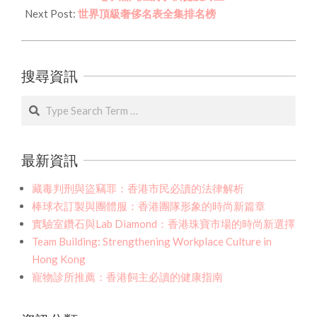
17
Next Post:
世界頂級奢侈名表全集排名榜
搜尋資訊
Search
最新資訊
藏毒判刑與盜竊罪：香港市民必讀的法律解析
棒球衣訂製與團體服：香港團隊形象的時尚新篇章
實驗室鑽石與Lab Diamond：香港珠寶市場的時尚新選擇
Team Building: Strengthening Workplace Culture in
Hong Kong
寵物診所推薦：香港飼主必讀的健康指南