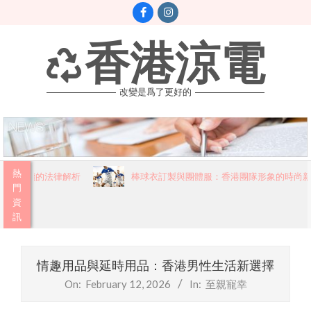
Skip
to
content
香港涼電
改變是爲了更好的
Primary
熱
民必讀的法律解析
棒球衣訂製與團體服：香港團隊形象的時尚新篇
Navigation
門
資
Menu
訊
情趣用品與延時用品：香港男性生活新選擇
On:
February 12, 2026
In:
至親寵幸