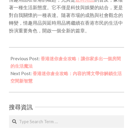
著一種生活新態度。它不僅是科技與娛樂的結合，更是
對自我關懷的一種表達。隨著市場的成熟與社會觀念的
轉變，情趣用品與延時用品將繼續在香港市民的生活中
扮演重要角色，開啟一個全新的篇章。
2026-
02-
Previous Post:
香港迷你倉全攻略：讓你家多出一個房間
12
的生活魔法
Next Post:
香港迷你倉全攻略：內容的博文帶你解鎖生活
空間新智慧
搜尋資訊
Search