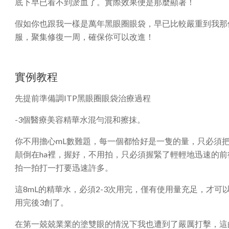
底下早已看不到淤血了。實際效果便是那麼顯著！
假如你也跟我一樣是萬年黑眼圈眼袋，早已比較嚴重到我那
服，聚集修復一周，確保你可以改進！
實例教程
先提前準備調ITP黑眼圈眼袋治療過程
-3個醫療美容精華水混勻混和擦抹。
你不用擔心mL數難題，每一個都恰好是一隻的量，只必須把她
顛倒在ha裡，握好，不用拍，只必須握緊了輕輕地迅速的前
拍一拍打一打要迅速許多。
這8mL的精華水，必須2-3次用完，僅有使用量充足，才
用完後3創了。
在第一兢兢業業的塗雙眼的情況下我也遭到了嚴厲打擊，這