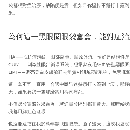
袋都很對症治療，缺陷便是貴，但如果你堅持不懈打卡簽到
果。
為何這一黑眼圈眼袋套盒，能對症治
HA——抵抗淚溝紋、眼部鬆弛、膠原外流，恰好是結構性
CUM——刺激性眼部循環系統，經常熬夜毛細血管型黑眼圈
LIPT——調亮美白皮膚臉部去角質+推動循環系統，色素沉
這一套不宜一直用，合適中斷迅速持續打卡簽到七天，那樣
天，如果要我一隻那麼我用得肉痛死。
不僅裸妝實際效果顯著，就連畫妝區別都非常大。那時候我已
我都用鮮紅色遮暇
也沒能遮擋住我的萬年黑眼圈眼袋。過了幾天，這次我還沒