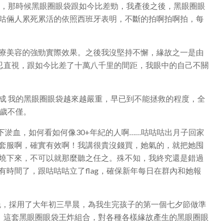
測，那時候黑眼圈眼袋跟如今比差勁，我產後之後，黑眼圈眼
咕倆人累死累活的依照西班牙表明，不斷的拍啊拍啊拍，每
療美容的強勁實際效果。之後我沒堅持不懈，緣故之一是由
忍直視，跟如今比差了十萬八千里的間距，我眼中的自己不關
成 我的黑眼圈眼袋越來越嚴重，早已到不能拯救的程度，全
0歲不僅。
下淤血，如何看如何像30+年紀的人啊……咕咕咕出月子回家
套服啊，確實有效啊！我講很貴沒錢買，她氣的，就把她囤
燒下來，不可以就那麼聽之任之。殊不知，我終究還是錯過
時間了，跟咕咕咕立了flag，確保新年每日在群內和她報
9晚，採用了大年初三早晨，為我生完孩子的第一個七夕節做準
。這套黑眼圈眼袋王炸組合，對各種各樣緣故產生的黑眼圈眼