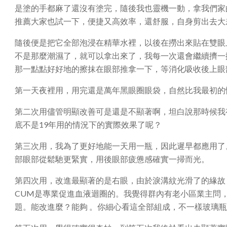
是塗的手都麻了還沒有塗完，隨後我也靈機一動，拿我們家
推薦大家也試一下，便捷又高效率，還舒服，自身剪出去大
隨後便是把它全部泡浸在精華水裡，以後在撈出來貼在雙眼
不是那麼潮濕了，就可以拿出來了，我每一次還會繼續擠一
那一點點好好地的擦抹在眼部推拿一下，等消化吸收後上眼
第一天夜裡用，用完還是萬年黑眼圈眼袋，自然比我最初的
第二次用儘管明顯改善可是還是不顯著啊，坦白說那時候我
底不是19年用的情況下的實際效果了呢？
第三次用，我為了更好地能一天用一瓶，因此遲早都應用了
部眼部從鬆馳更緊實，用後眼部疲憊感確實一掃而光。
第四次用，改進最顯著的是右眼，由於淚溝紋光滑了的緣故
CUM是專業促進血液迴圈的。我覺得群內有老小區業主問
題。能改進麼？能夠 。你細心看這全部組成，不一樣玻璃