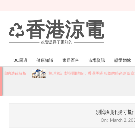
Skip
to
content
香港涼電
改變是爲了更好的
3C周邊
健康知識
家居百科
市場資訊
戀愛婚嫁
Primary
Navigation
律解析
棒球衣訂製與團體服：香港團隊形象的時尚新篇章
Menu
別悔到肝腸寸斷
On:
March 2, 20