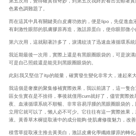
第五次用，覺得確實很奇妙，到第五次我終於看出去顯著實
色素色調難題了。
而在這其中具有關鍵美白皮膚功效的，便是lipo，先促進
有刺激性眼部的肌膚膠原再造，激話原蛋白，使你眼部微小
第六次用，這就顯著許多了，淚溝紋淡了迅速血液循環系統
我近期最後一次用，實際上還是有黑眼圈眼袋的，可是淚溝
可是自己照鏡還是能見到黑眼圈眼袋的。
此刻.我又堅信了itp的能量，確實發生變化非常大，連起來
我這個是奢糜的聚集修補實際效果，我以前講了，這一隻合
區女生實在是不捨得，事後就僅用cum就好了，儘管實際
夜、血液循環系統不順暢、非常容易浮腫的黑眼圈眼袋的，
立用它就可以了，懶人必不可少。它往往有這一實際效果，
液。黃香草木樨提取液中的成分能夠 使肌膚修復魅力，改
積雪草提取液主推去黃美白，激話皮膚化學纖維膠原的轉化