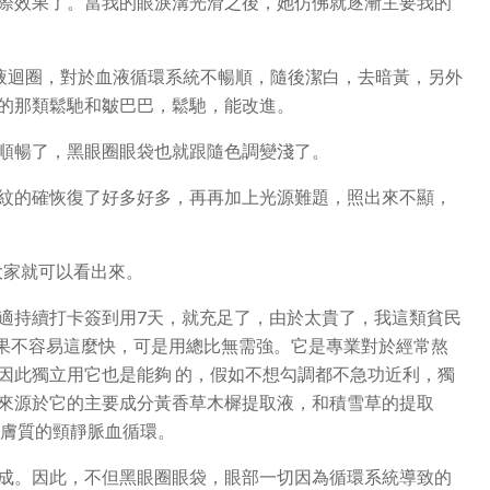
際效果了。當我的眼淚溝光滑之後，她仿佛就逐漸主要我的
血液迴圈，對於血液循環系統不暢順，隨後潔白，去暗黃，另外
的那類鬆馳和皺巴巴，鬆馳，能改進。
順暢了，黑眼圈眼袋也就跟隨色調變淺了。
紋的確恢復了好多好多，再再加上光源難題，照出來不顯，
大家就可以看出來。
適持續打卡簽到用7天，就充足了，由於太貴了，我這類貧民
效果不容易這麼快，可是用總比無需強。它是專業對於經常熬
因此獨立用它也是能夠 的，假如不想勾調都不急功近利，獨
來源於它的主要成分黃香草木樨提取液，和積雪草的提取
善膚質的頸靜脈血循環。
成。因此，不但黑眼圈眼袋，眼部一切因為循環系統導致的