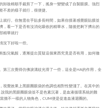
的卸妝棉順手裁剪了一下，搖身一變變成了自製眼膜。強烈
差不差的樣子就行，很便捷。
上就行。你無需在乎貼多長時間，如果你摸著感覺眼貼膜並
擠，看一下是否有沒消化吸收的精華水，隨後把剩下擠出的
部精華就行
情況下好啦一些。
有點兒氣餒，逐漸提出質疑這個東西究竟是否有用，如何徹
。第三次覺得仿佛淚溝紋光滑了一些，這全是HA的作用，全
，視覺效果上黑眼圈眼袋的色調也相對性變淺了。在其中的
，說我的黑眼圈眼袋並不是色素沉著，是血液循環系統的難
瓶當擔不一樣的人物角色，CUM便是促進血液迴圈的。