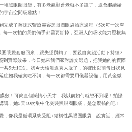
一堆黑眼圈眼袋，有多老氣顯蒼老就不多說了，還會繼續給
的宇宙空間級難點！
到完成了擦抹式醫療美容黑眼圈眼袋治療過程（5次每一次單
了，每一次拍的我們倆手都需要斷掉，亞洲人的吸收能力壓根無
黑眼圈眼袋套服回來，跟失望攢夠了，要親自實踐活動下持續7
簽到實際效果，今日她來我們家對論文選題，把我她的的實際
一共5天10次。我今天檢測過真人版了，的確比以前每日我見
延症如我確實吃不消，每一次都需要用儀器設備，用黃金微
紙膜敷！可簡直個懶惰小天才，我以前如何就想不到呢！拍攝
講講，她5天10次集中化突襲黑眼圈眼袋，是怎麼搞的吧！
袋，像我是循環系統受阻+結構性黑眼圈眼袋，說實話，經常