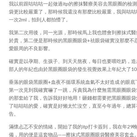
我以前跟咕咕咕一起做過itp的擦抹醫療美容去黑眼圈的檢
袋更比較嚴重了，那時候我還沒有那麼比較嚴重，我與咕咕
一次2ml，拍到人都拍懵了。
我第二次用後，同一光源，那時候馬上我也體會到擦抹式醫
於貴，第二便是那時候的黑眼圈眼袋+祛眼袋確實沒那麼不
愛眼周的不良影響。
確實是以孕期、生孩子、到天天熬夜，每日也要喂吃奶，造
部人的年紀也由於黑眼圈眼袋的發生視覺效果上年紀大了1
垂落的眼袋黑眼圈+血夜不循環系統血氣不太好造成 的眼底
第一次見到我確實嚇了一跳，斥責我為什麼無需黑眼圈眼袋
的那套給了我，告訴我好好地用！砸錢都需要把黑眼圈眼袋
了咕咕咕的愛，確實是好懶太忙沒空，直至今年過年，總算有
告。
滿懷忐忑不安的情緒，開始了我的itp打卡簽到，我在年2
備，用的便是這套物品——擦抹式黑眼圈眼袋醫療美容套盒