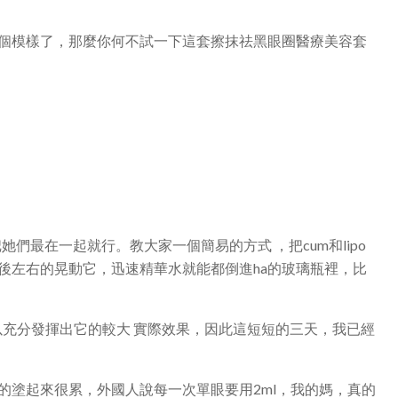
個模樣了，那麼你何不試一下這套擦抹祛黑眼圈醫療美容套
們最在一起就行。教大家一個簡易的方式 ，把cum和lipo
後左右的晃動它，迅速精華水就能都倒進ha的玻璃瓶裡，比
可以充分發揮出它的較大 實際效果，因此這短短的三天，我已經
的塗起來很累，外國人說每一次單眼要用2ml，我的媽，真的