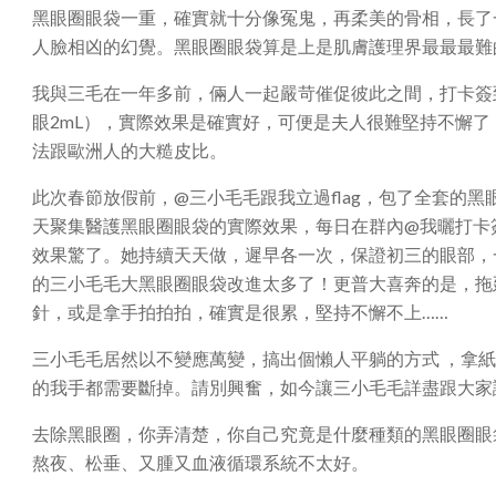
黑眼圈眼袋一重，確實就十分像冤鬼，再柔美的骨相，長了
人臉相凶的幻覺。黑眼圈眼袋算是上是肌膚護理界最最最難
我與三毛在一年多前，倆人一起嚴苛催促彼此之間，打卡簽
眼2mL），實際效果是確實好，可便是夫人很難堅持不懈
法跟歐洲人的大糙皮比。
此次春節放假前，@三小毛毛跟我立過flag，包了全套的
天聚集醫護黑眼圈眼袋的實際效果，每日在群內@我曬打卡
效果驚了。她持續天天做，遲早各一次，保證初三的眼部，
的三小毛毛大黑眼圈眼袋改進太多了！更普大喜奔的是，拖
針，或是拿手拍拍拍，確實是很累，堅持不懈不上……
三小毛毛居然以不變應萬變，搞出個懶人平躺的方式 ，拿
的我手都需要斷掉。請別興奮，如今讓三小毛毛詳盡跟大家
去除黑眼圈，你弄清楚，你自己究竟是什麼種類的黑眼圈眼
熬夜、松垂、又腫又血液循環系統不太好。