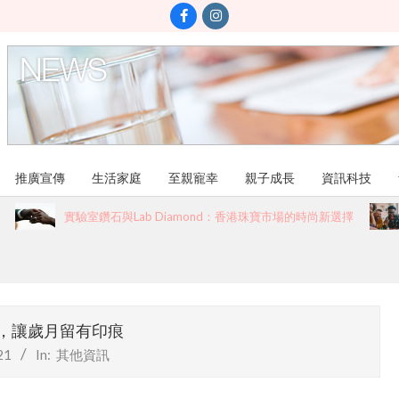
推廣宣傳
生活家庭
至親寵幸
親子成長
資訊科技
實驗室鑽石與Lab Diamond：香港珠寶市場的時尚新選擇
Team 
，讓歲月留有印痕
21
In:
其他資訊