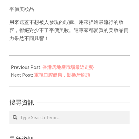
平價美妝品
用來遮蓋不想被人發現的瑕疵、用來描繪最流行的妝
容，都絕對少不了平價美妝。連專家都愛買的美妝品實
力果然不同凡響！
2021-
05-
Previous Post:
香港房地產市場最近走勢
05
Next Post:
重視口腔健康，勤換牙刷頭
搜尋資訊
Search