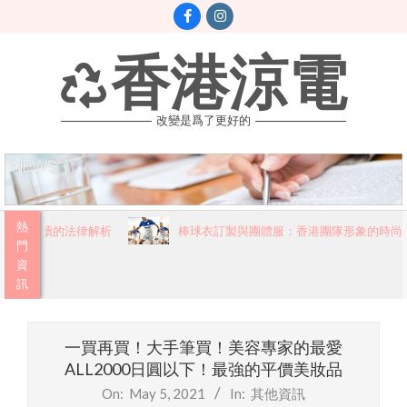
Skip
to
content
香港涼電
改變是爲了更好的
Primary
熱
市民必讀的法律解析
棒球衣訂製與團體服：香港團隊形象的時尚新
Navigation
門
資
Menu
訊
一買再買！大手筆買！美容專家的最愛
ALL2000日圓以下！最強的平價美妝品
On:
May 5, 2021
In:
其他資訊